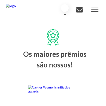
Os maiores prêmios
são nossos!