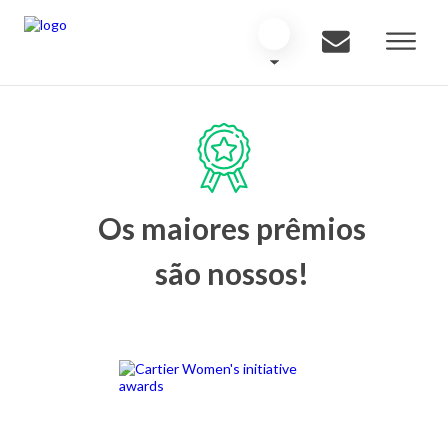
Os maiores prêmios
são nossos!