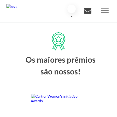
Os maiores prêmios
são nossos!