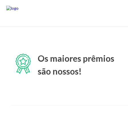
Os maiores prêmios
são nossos!