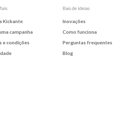
Mais
Baú de ideias
a Kickante
Inovações
 uma campanha
Como funciona
 e condições
Perguntas frequentes
idade
Blog