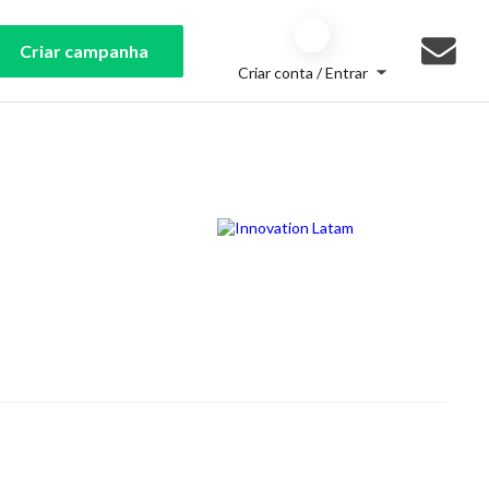
Criar campanha
Criar conta / Entrar