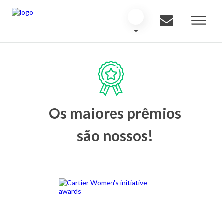
Os maiores prêmios
são nossos!