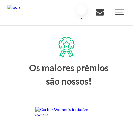
Os maiores prêmios
são nossos!