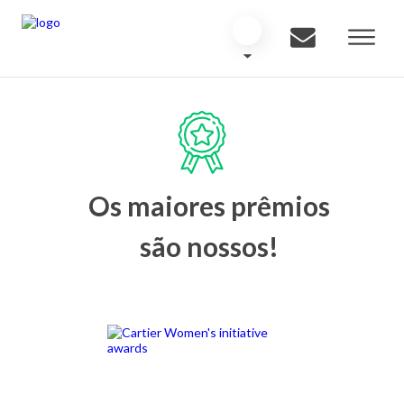
Os maiores prêmios
são nossos!