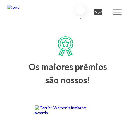
Os maiores prêmios
são nossos!