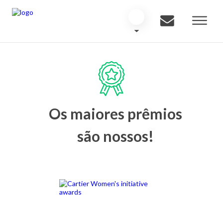
Os maiores prêmios
são nossos!