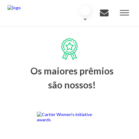
Os maiores prêmios
são nossos!