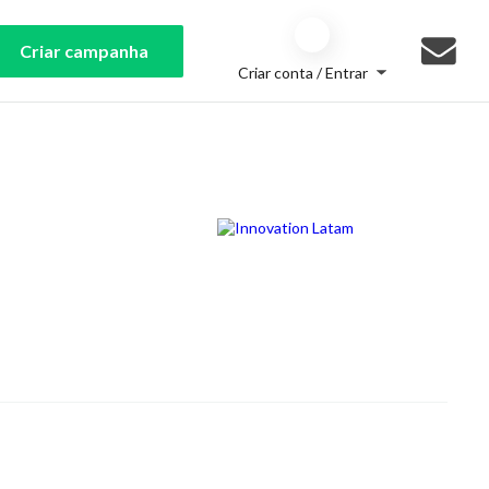
Criar campanha
Criar conta / Entrar