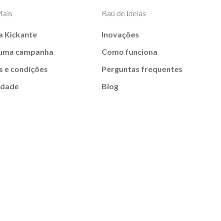
Mais
Baú de ideias
a Kickante
Inovações
 uma campanha
Como funciona
 e condições
Perguntas frequentes
idade
Blog