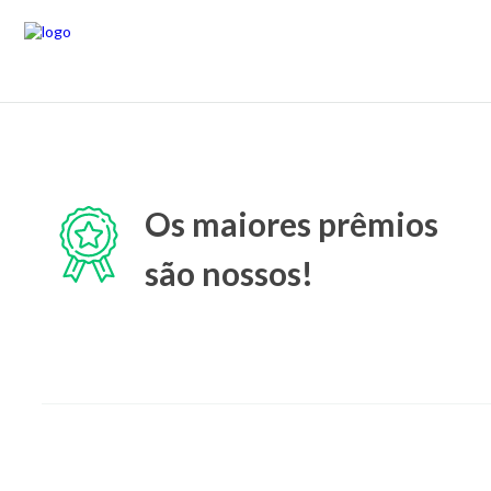
Os maiores prêmios
são nossos!