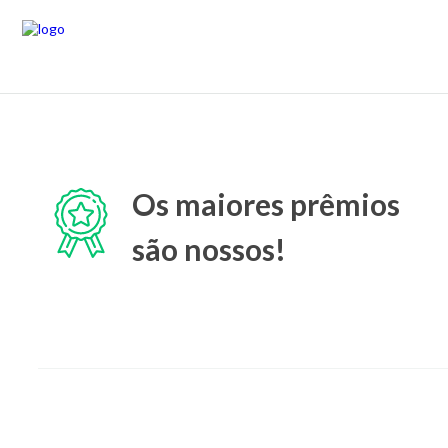
Os maiores prêmios
são nossos!