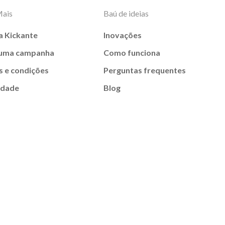
Mais
Baú de ideias
a Kickante
Inovações
 uma campanha
Como funciona
 e condições
Perguntas frequentes
idade
Blog