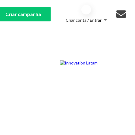
Criar campanha
Criar conta / Entrar