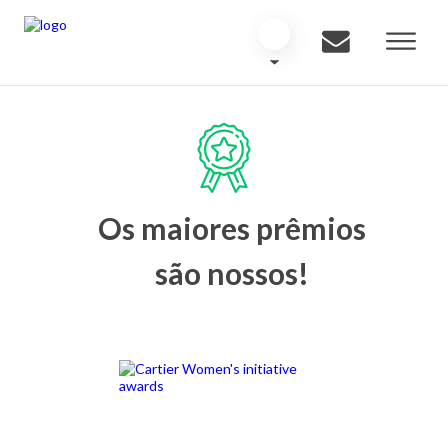
Os maiores prêmios
são nossos!