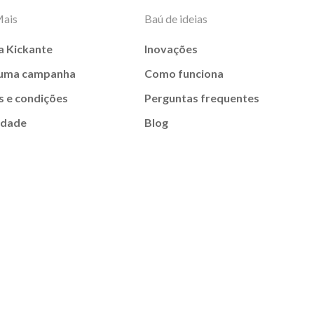
Mais
Baú de ideias
a Kickante
Inovações
 uma campanha
Como funciona
 e condições
Perguntas frequentes
idade
Blog