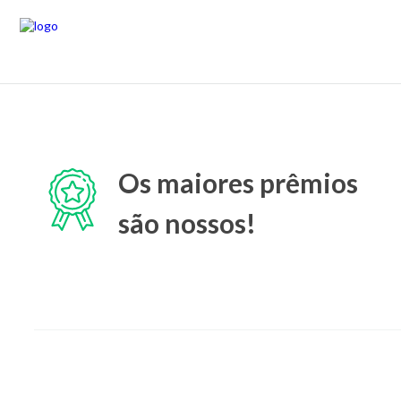
Os maiores prêmios
são nossos!