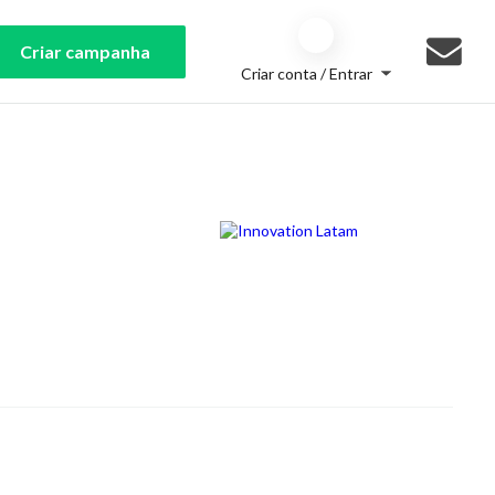
Criar campanha
Criar conta / Entrar