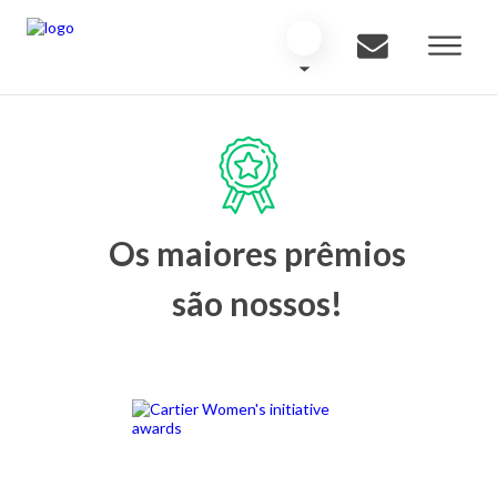
Os maiores prêmios
são nossos!