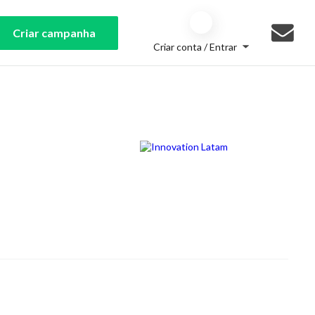
Criar campanha
Criar conta / Entrar