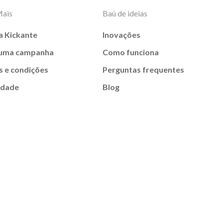
Mais
Baú de ideias
a Kickante
Inovações
 uma campanha
Como funciona
 e condições
Perguntas frequentes
idade
Blog