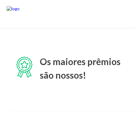
Os maiores prêmios
são nossos!