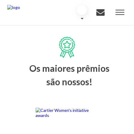
Os maiores prêmios
são nossos!