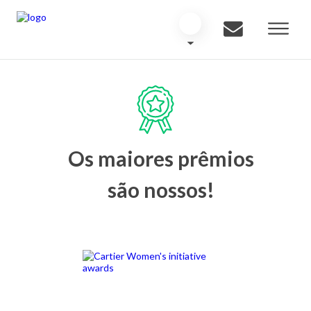
Os maiores prêmios
são nossos!