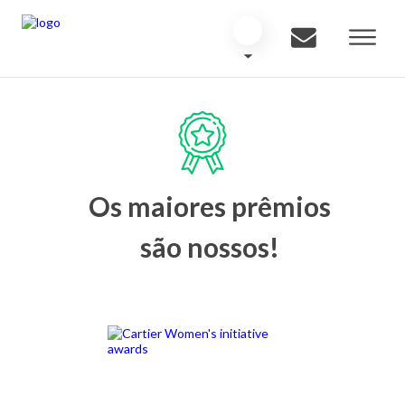
Os maiores prêmios
são nossos!