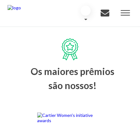
Os maiores prêmios
são nossos!