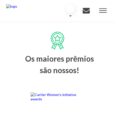
Os maiores prêmios
são nossos!