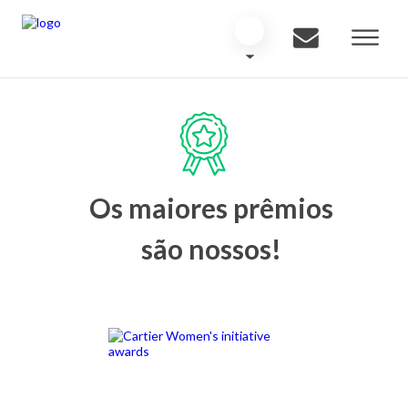
Os maiores prêmios
são nossos!