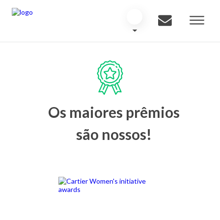
Os maiores prêmios
são nossos!