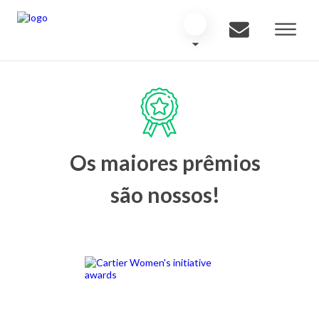
Os maiores prêmios
são nossos!