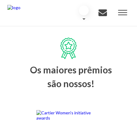
Os maiores prêmios
são nossos!