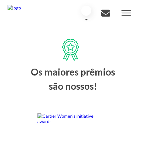
Os maiores prêmios
são nossos!