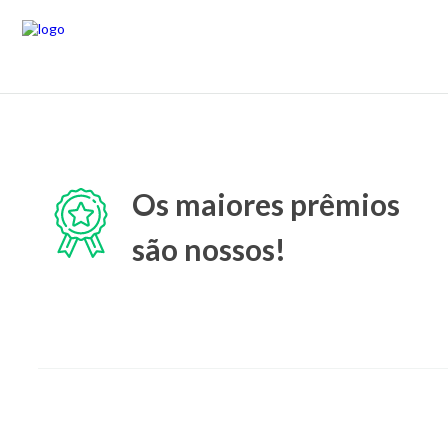
Os maiores prêmios
são nossos!