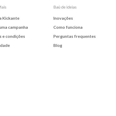
Mais
Baú de ideias
a Kickante
Inovações
 uma campanha
Como funciona
 e condições
Perguntas frequentes
idade
Blog