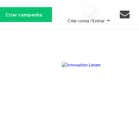
Criar campanha
Criar conta / Entrar