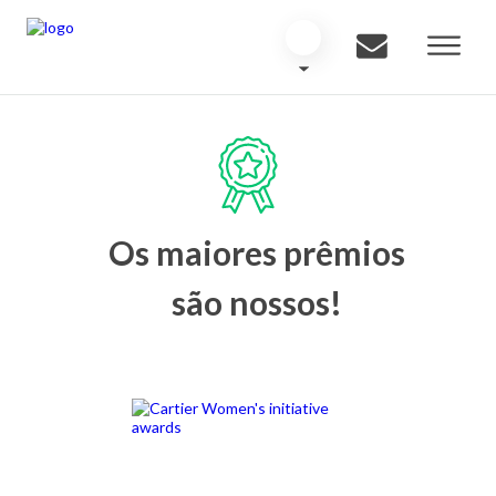
Os maiores prêmios
são nossos!