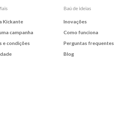
Mais
Baú de ideias
a Kickante
Inovações
 uma campanha
Como funciona
 e condições
Perguntas frequentes
idade
Blog