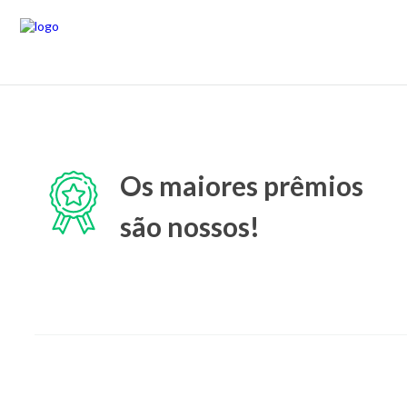
Os maiores prêmios
são nossos!