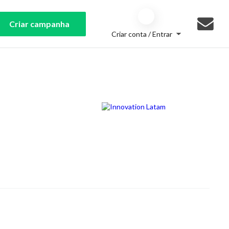
Criar campanha
Criar conta / Entrar