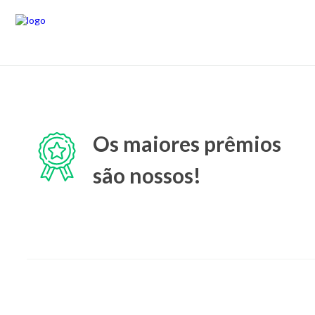
Os maiores prêmios
são nossos!