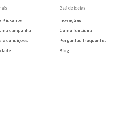
Mais
Baú de ideias
a Kickante
Inovações
 uma campanha
Como funciona
 e condições
Perguntas frequentes
idade
Blog