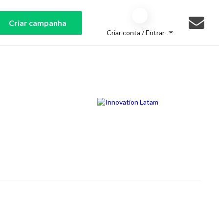
Criar campanha
Criar conta / Entrar