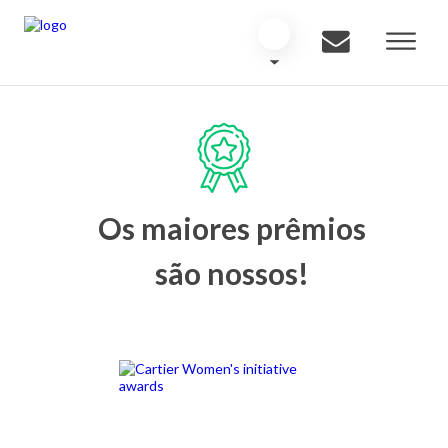
Os maiores prêmios
são nossos!