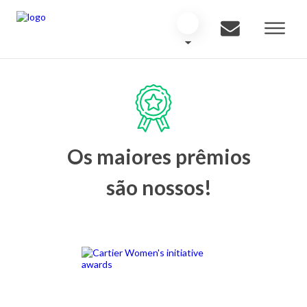
Os maiores prêmios
são nossos!