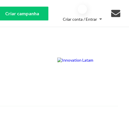
Criar campanha
Criar conta / Entrar