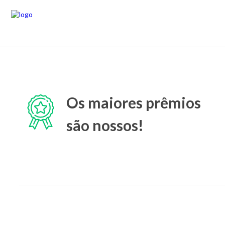
Os maiores prêmios
são nossos!