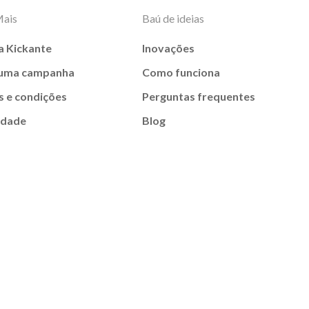
Mais
Baú de ideias
a Kickante
Inovações
 uma campanha
Como funciona
 e condições
Perguntas frequentes
idade
Blog