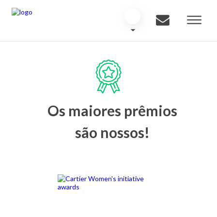
Os maiores prêmios
são nossos!