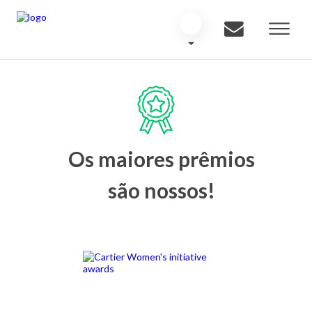
Os maiores prêmios
são nossos!