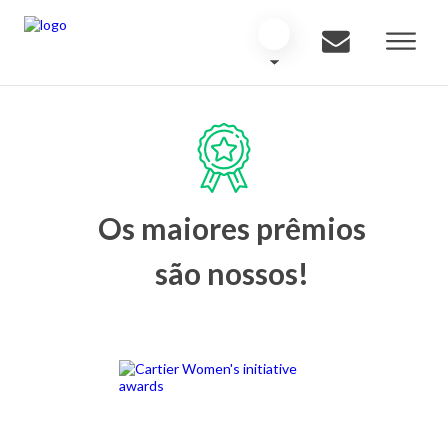
Os maiores prêmios
são nossos!