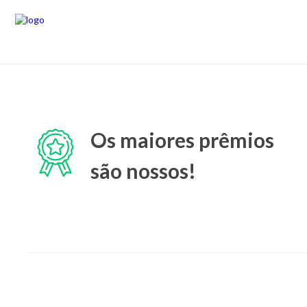
Os maiores prêmios
são nossos!