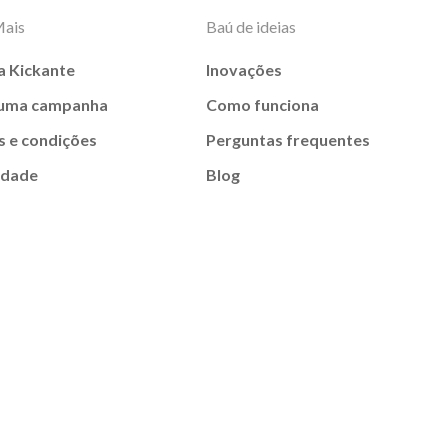
Mais
Baú de ideias
a Kickante
Inovações
 uma campanha
Como funciona
 e condições
Perguntas frequentes
idade
Blog