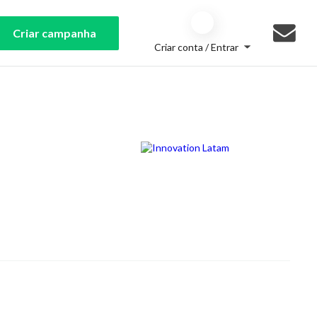
Criar campanha
Criar conta / Entrar