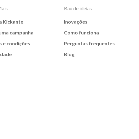
Mais
Baú de ideias
a Kickante
Inovações
 uma campanha
Como funciona
 e condições
Perguntas frequentes
idade
Blog