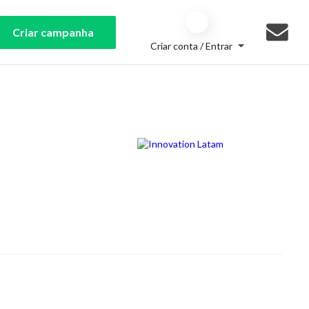
Criar campanha
Criar conta / Entrar