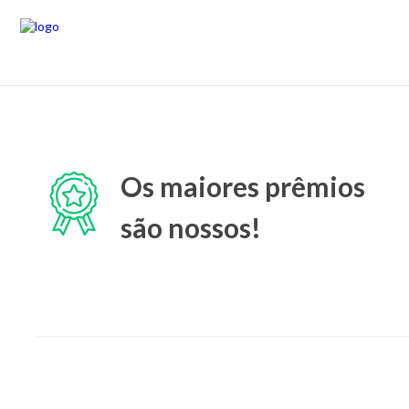
Os maiores prêmios
são nossos!