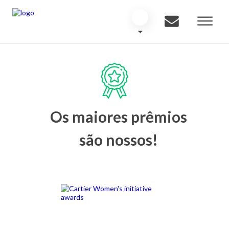
Os maiores prêmios
são nossos!