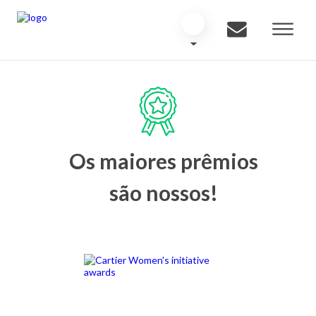
Os maiores prêmios
são nossos!