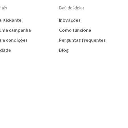
Mais
Baú de ideias
a Kickante
Inovações
 uma campanha
Como funciona
 e condições
Perguntas frequentes
idade
Blog