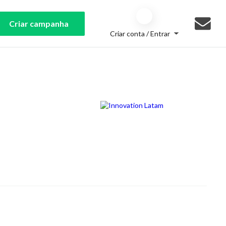
Criar campanha
Criar conta / Entrar