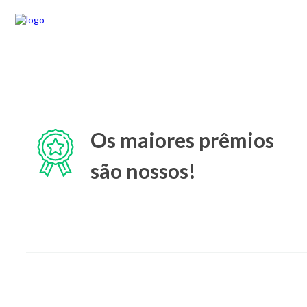
Os maiores prêmios
são nossos!