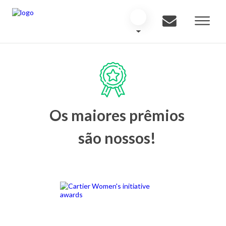
Os maiores prêmios
são nossos!