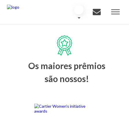
Os maiores prêmios
são nossos!