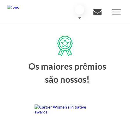
Os maiores prêmios
são nossos!