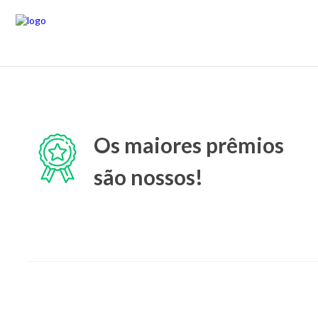
Os maiores prêmios
são nossos!