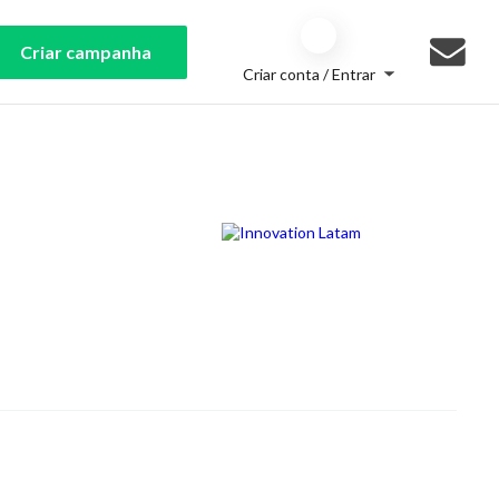
Criar campanha
Criar conta / Entrar