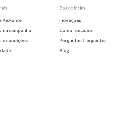
Mais
Baú de ideias
a Kickante
Inovações
 uma campanha
Como funciona
 e condições
Perguntas frequentes
idade
Blog