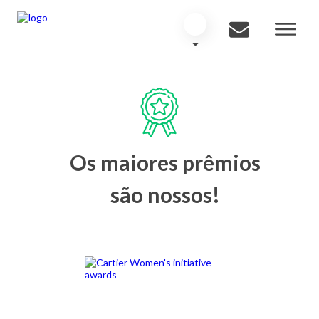
Os maiores prêmios
são nossos!