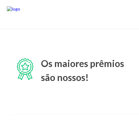
Os maiores prêmios
são nossos!