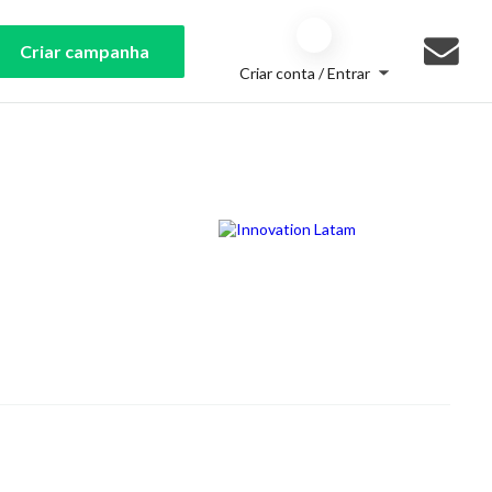
Criar campanha
Criar conta / Entrar