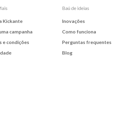
Mais
Baú de ideias
a Kickante
Inovações
 uma campanha
Como funciona
 e condições
Perguntas frequentes
idade
Blog