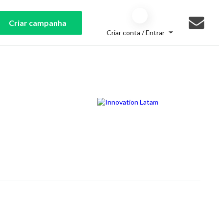
Criar campanha
Criar conta / Entrar