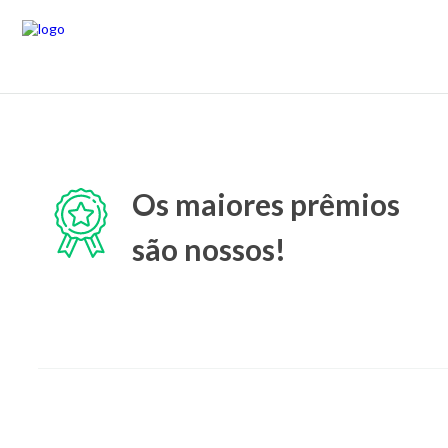
Os maiores prêmios
são nossos!