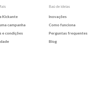
Mais
Baú de ideias
a Kickante
Inovações
 uma campanha
Como funciona
 e condições
Perguntas frequentes
idade
Blog