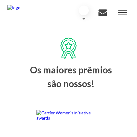
Os maiores prêmios
são nossos!