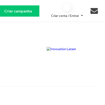
Criar campanha
Criar conta / Entrar