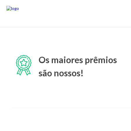
Os maiores prêmios
são nossos!