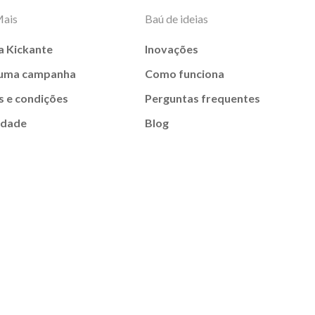
Mais
Baú de ideias
a Kickante
Inovações
 uma campanha
Como funciona
 e condições
Perguntas frequentes
idade
Blog